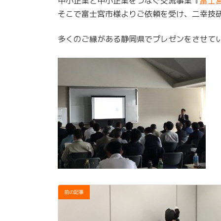
中小企業と中小企業をつなぐ交流事業『
富士
:
そこで富士宮市様よりご依頼を受け、二幸技
多くのご縁がある静岡県でプレゼンをさせて
前の記事