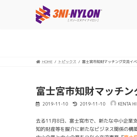
コ
ナ
ン
ビ
テ
ゲ
ン
ー
ツ
シ
へ
ョ
ス
ン
キ
に
ッ
移
HOME
トピックス
富士宮市知財マッチング交流イベ
プ
動
富士宮市知財マッチン
最
2019-11-10
2019-11-10
KENTA H
終
更
去る11月8日、富士宮市で、新たな中小企業
新
日
知的財産等を媒介に新たなビジネス関係の構
時