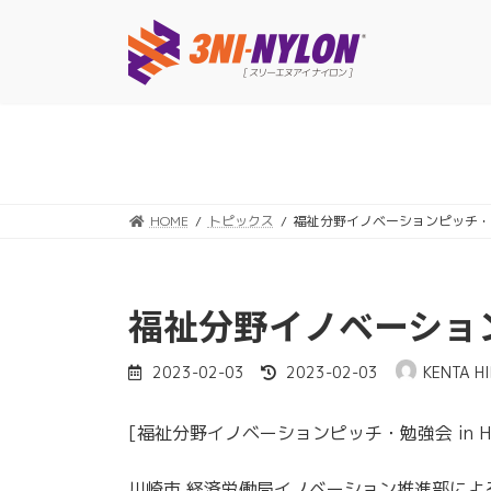
コ
ナ
ン
ビ
テ
ゲ
ン
ー
ツ
シ
へ
ョ
ス
ン
キ
に
ッ
移
HOME
トピックス
福祉分野イノベーションピッチ・勉強
プ
動
福祉分野イノベーションピ
最
2023-02-03
2023-02-03
KENTA H
終
更
[福祉分野イノベーションピッチ・勉強会 in H
新
日
時
川崎市 経済労働局イノベーション推進部による