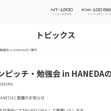
NT-1200
KW-100 SE
ナイロン注型装置
ナイロン6モノマー
トピックス
会 in HANEDAのご案内
ッチ・勉強会 in HANEDA
IDEKURA
ANEDA] 登壇のお知らせ
交流会にて3NI-NYLONとして登壇いたします。