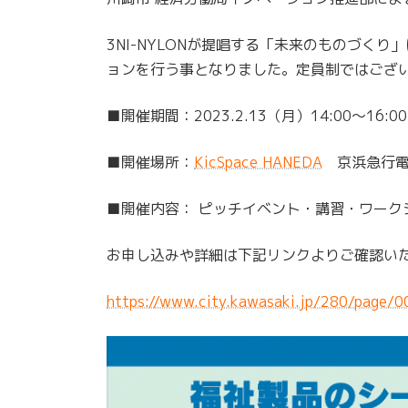
:
3NI-NYLONが提唱する「未来のものづ
ョンを行う事となりました。定員制ではござ
■開催期間：2023.2.13（月）14:00～16:00
■開催場所：
KicSpace HANEDA
京浜急行電
■開催内容： ピッチイベント・講習・ワーク
お申し込みや詳細は下記リンクよりご確認い
https://www.city.kawasaki.jp/280/page/